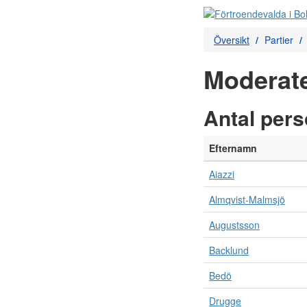
Översikt
Partier
Moderate
Antal per
Efternamn
Aiazzi
Almqvist-Malmsjö
Augustsson
Backlund
Bedö
Drugge