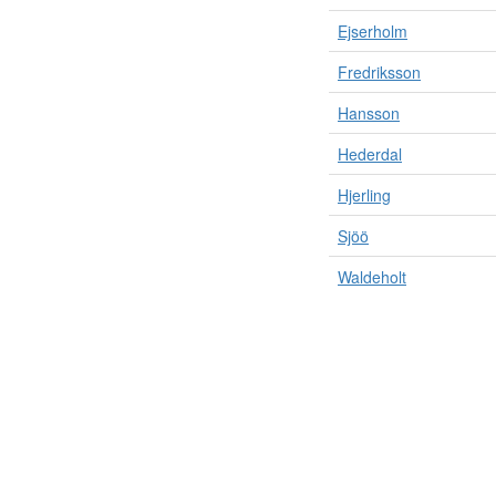
Ejserholm
Fredriksson
Hansson
Hederdal
Hjerling
Sjöö
Waldeholt