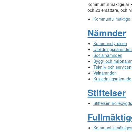
Kommunfullmäktige är k
och 22 ersättare, och ni
Kommunfullmäktige
Nämnder
Kommunstyrelsen
Utbildningsnämnden
Socialnämnden
Bygg- och miljönäm
Teknik- och servic
Valnämnden
Krisledningsnämnde
Stiftelser
Stiftelsen Bollebygd
Fullmäkti
Kommunfullmäktiges