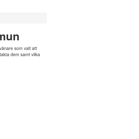
mmun
ånare som valt att
ntakta dem samt vilka