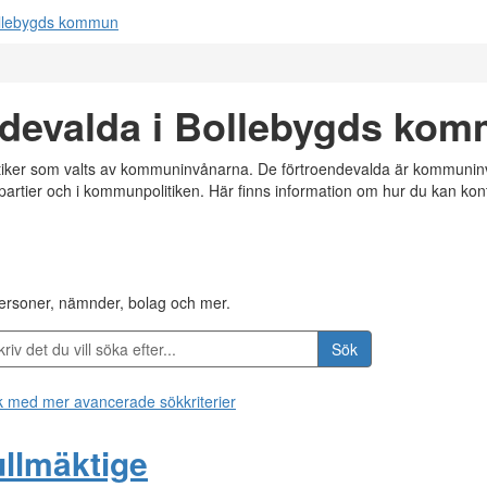
ndevalda i Bollebygds ko
itiker som valts av kommuninvånarna. De förtroendevalda är kommuninv
a partier och i kommunpolitiken. Här finns information om hur du kan ko
personer, nämnder, bolag och mer.
Sök
 med mer avancerade sökkriterier
llmäktige