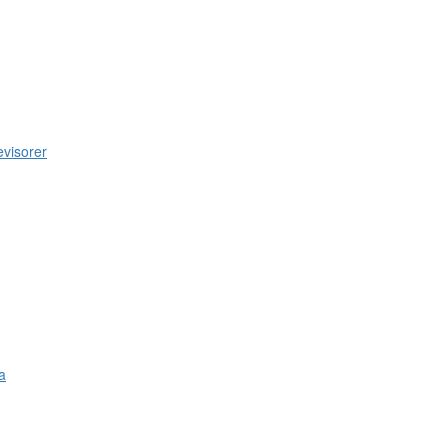
visorer
a