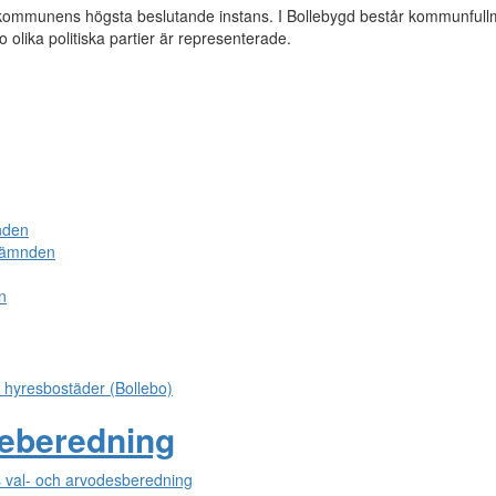
ommunens högsta beslutande instans. I Bollebygd består kommunfull
o olika politiska partier är representerade.
nden
enämnden
n
s hyresbostäder (Bollebo)
geberedning
 val- och arvodesberedning