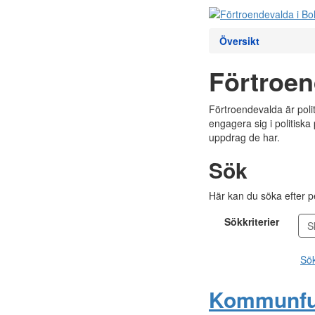
Översikt
Förtroe
Förtroendevalda är pol
engagera sig i politisk
uppdrag de har.
Sök
Här kan du söka efter 
Sökkriterier
Sök
Kommunfu