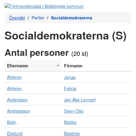
Översikt
Partier
Socialdemokraterna
Socialdemokraterna (S)
Antal personer
(20 st)
Efternamn
Förnamn
Ahlgren
Jonas
Ahlgren
Felicia
Andersson
Jan Åke Lennart
Andreasson
Sven-Otto
Bolin
Bobbo
Ekelund
Beatrice