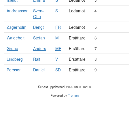
Isfeldt
Emma
S
Ledamot
3
Andreasson
Sven-
S
Ledamot
4
Otto
Zagerholm
Bengt
FR
Ledamot
5
Waldeholt
Stefan
M
Ersättare
6
Grune
Anders
MP
Ersättare
7
Lindberg
Ralf
V
Ersättare
8
Persson
Daniel
SD
Ersättare
9
Senast uppdaterad: 2026-08-06 02:00
Powered by
Troman