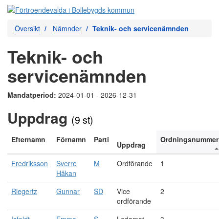
Översikt
Nämnder
Teknik- och servicenämnden
Teknik- och
servicenämnden
Mandatperiod:
2024-01-01 - 2026-12-31
Uppdrag
(9 st)
Efternamn
Förnamn
Parti
Ordningsnummer
Uppdrag
Fredriksson
Sverre
M
Ordförande
1
Håkan
Riegertz
Gunnar
SD
Vice
2
ordförande