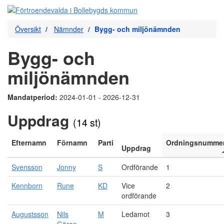
Översikt
Nämnder
Bygg- och miljönämnden
Bygg- och
miljönämnden
Mandatperiod:
2024-01-01 - 2026-12-31
Uppdrag
(14 st)
Efternamn
Förnamn
Parti
Ordningsnumme
Uppdrag
Svensson
Jonny
S
Ordförande
1
Kennborn
Rune
KD
Vice
2
ordförande
Augustsson
Nils
M
Ledamot
3