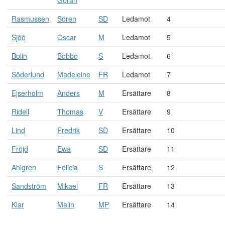
Göran
Rasmussen
Sören
SD
Ledamot
4
Sjöö
Oscar
M
Ledamot
5
Bolin
Bobbo
S
Ledamot
6
Söderlund
Madeleine
FR
Ledamot
7
Ejserholm
Anders
M
Ersättare
8
Ridell
Thomas
V
Ersättare
9
Lind
Fredrik
SD
Ersättare
10
Fröjd
Ewa
SD
Ersättare
11
Ahlgren
Felicia
S
Ersättare
12
Sandström
Mikael
FR
Ersättare
13
Klar
Malin
MP
Ersättare
14