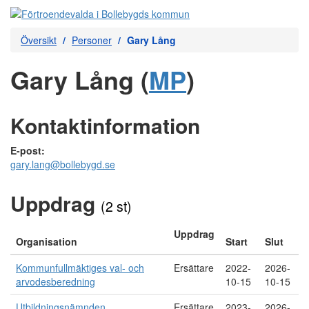
Översikt
Personer
Gary Lång
Gary Lång (
MP
)
Kontaktinformation
E-post:
gary.lang@bollebygd.se
Uppdrag
(2 st)
Uppdrag
Organisation
Start
Slut
Kommunfullmäktiges val- och
Ersättare
2022-
2026-
arvodesberedning
10-15
10-15
Utbildningsnämnden
Ersättare
2023-
2026-