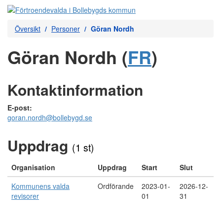
Översikt
Personer
Göran Nordh
Göran Nordh (
FR
)
Kontaktinformation
E-post:
goran.nordh@bollebygd.se
Uppdrag
(1 st)
Organisation
Uppdrag
Start
Slut
Kommunens valda
Ordförande
2023-01-
2026-12-
revisorer
01
31