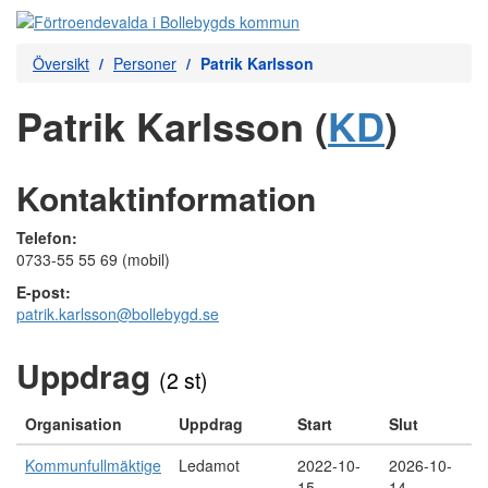
Översikt
Personer
Patrik Karlsson
Patrik Karlsson (
KD
)
Kontaktinformation
Telefon:
0733-55 55 69 (mobil)
E-post:
patrik.karlsson@bollebygd.se
Uppdrag
(2 st)
Organisation
Uppdrag
Start
Slut
Kommunfullmäktige
Ledamot
2022-10-
2026-10-
15
14