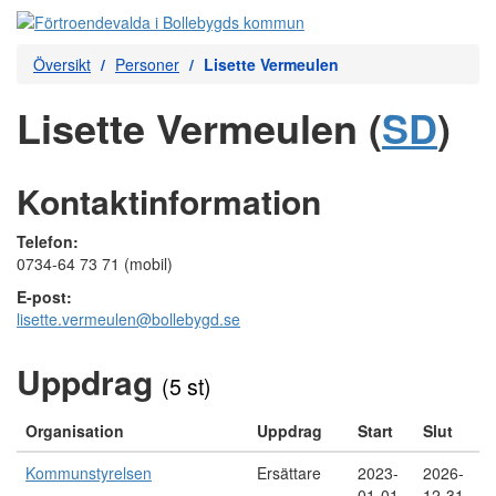
Översikt
Personer
Lisette Vermeulen
Lisette Vermeulen (
SD
)
Kontaktinformation
Telefon:
0734-64 73 71 (mobil)
E-post:
lisette.vermeulen@bollebygd.se
Uppdrag
(5 st)
Organisation
Uppdrag
Start
Slut
Kommunstyrelsen
Ersättare
2023-
2026-
01-01
12-31